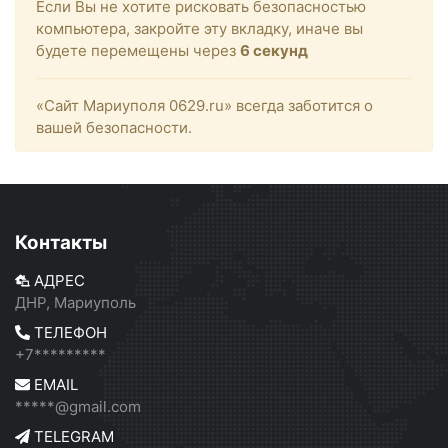
Если Вы не хотите рисковать безопасностью
компьютера, закройте эту вкладку, иначе вы
будете перемещены через
6
секунд
«Сайт Мариуполя 0629.ru» всегда заботится о
вашей безопасности.
Контакты
АДРЕС
ДНР, Мариуполь
ТЕЛЕФОН
+7*********
EMAIL
*****@gmail.com
TELEGRAM