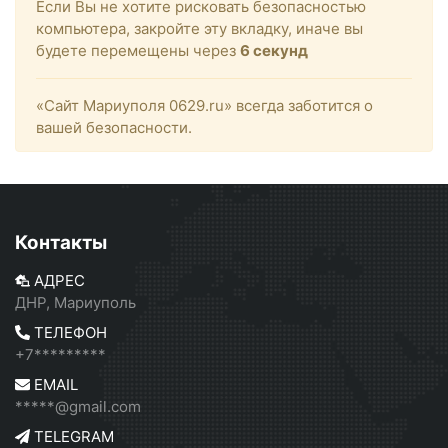
Если Вы не хотите рисковать безопасностью
компьютера, закройте эту вкладку, иначе вы
будете перемещены через
6
секунд
«Сайт Мариуполя 0629.ru» всегда заботится о
вашей безопасности.
Контакты
АДРЕС
ДНР, Мариуполь
ТЕЛЕФОН
+7*********
EMAIL
*****@gmail.com
TELEGRAM