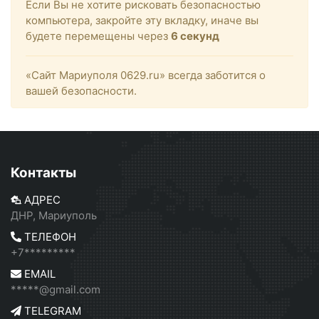
Если Вы не хотите рисковать безопасностью
компьютера, закройте эту вкладку, иначе вы
будете перемещены через
6
секунд
«Сайт Мариуполя 0629.ru» всегда заботится о
вашей безопасности.
Контакты
АДРЕС
ДНР, Мариуполь
ТЕЛЕФОН
+7*********
EMAIL
*****@gmail.com
TELEGRAM