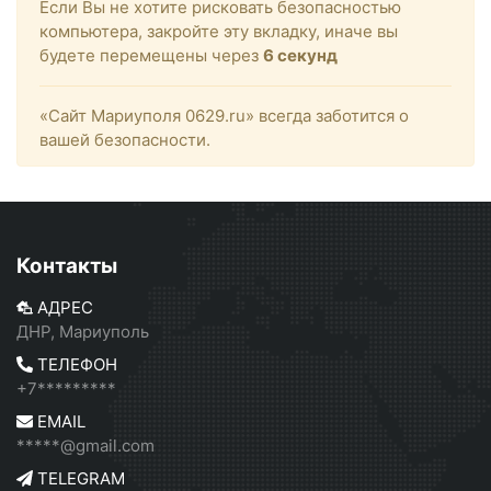
Если Вы не хотите рисковать безопасностью
компьютера, закройте эту вкладку, иначе вы
будете перемещены через
6
секунд
«Сайт Мариуполя 0629.ru» всегда заботится о
вашей безопасности.
Контакты
АДРЕС
ДНР, Мариуполь
ТЕЛЕФОН
+7*********
EMAIL
*****@gmail.com
TELEGRAM