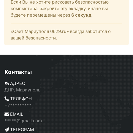
Если Вы не хотите рисковать безопасностью
компьютера, закройте эту вкладку, иначе вы
будете перемещены через
6
секунд
«Сайт Мариуполя 0629.ru» всегда заботится о
вашей безопасности.
Контакты
АДРЕС
ДНР, Мариуполь
ТЕЛЕФОН
+7*********
EMAIL
*****@gmail.com
TELEGRAM