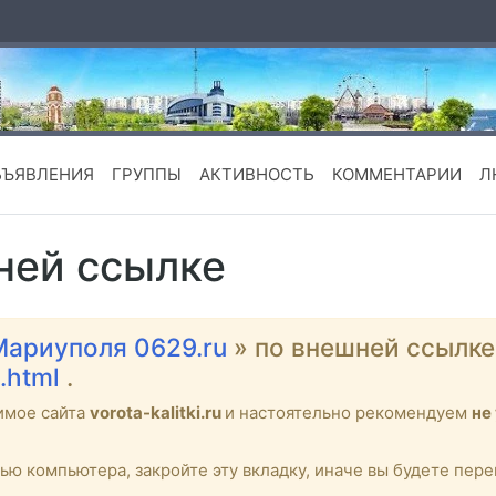
БЪЯВЛЕНИЯ
ГРУППЫ
АКТИВНОСТЬ
КОММЕНТАРИИ
Л
ней ссылке
Мариуполя 0629.ru
» по внешней ссылк
q.html
.
имое сайта
vorota-kalitki.ru
и настоятельно рекомендуем
не
тью компьютера, закройте эту вкладку, иначе вы будете пе