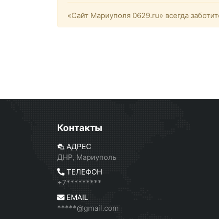
«Сайт Мариуполя 0629.ru» всегда заботит
Контакты
АДРЕС
ДНР, Мариуполь
ТЕЛЕФОН
+7*********
EMAIL
*****@gmail.com