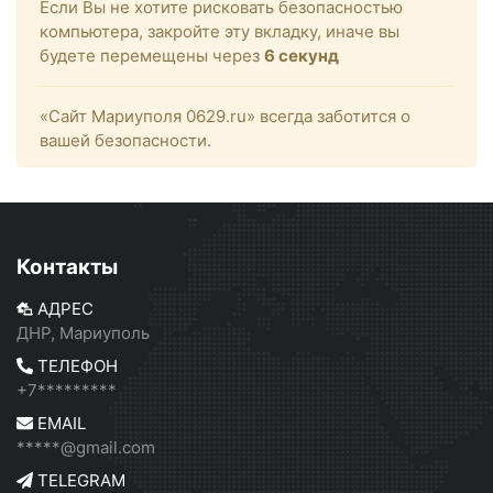
Если Вы не хотите рисковать безопасностью
компьютера, закройте эту вкладку, иначе вы
будете перемещены через
6
секунд
«Сайт Мариуполя 0629.ru» всегда заботится о
вашей безопасности.
Контакты
АДРЕС
ДНР, Мариуполь
ТЕЛЕФОН
+7*********
EMAIL
*****@gmail.com
TELEGRAM