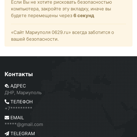
Если Вы не хотите рисковать безопасностью
компьютера, закройте эту вкладку, иначе вы
будете перемещены через
6
секунд
«Сайт Мариуполя 0629.ru» всегда заботится о
вашей безопасности.
Контакты
АДРЕС
ДНР, Мариуполь
ТЕЛЕФОН
+7*********
EMAIL
*****@gmail.com
TELEGRAM