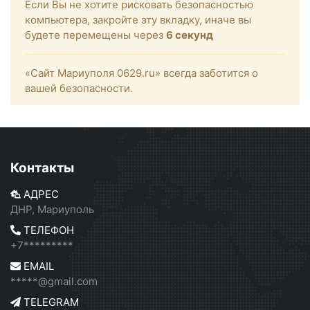
Если Вы не хотите рисковать безопасностью
компьютера, закройте эту вкладку, иначе вы
будете перемещены через
6
секунд
«Сайт Мариуполя 0629.ru» всегда заботится о
вашей безопасности.
Контакты
АДРЕС
ДНР, Мариуполь
ТЕЛЕФОН
+7*********
EMAIL
*****@gmail.com
TELEGRAM