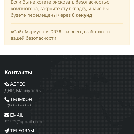
Если Вы не хотите рисковать безопасностью
компьютера, закройте эту вкладку, иначе вы
будете перемещены через
6
секунд
«Сайт Мариуполя 0629.ru» всегда заботится о
вашей безопасности.
Контакты
АДРЕС
ДНР, Мариуполь
ТЕЛЕФОН
+7*********
EMAIL
*****@gmail.com
TELEGRAM