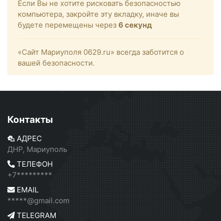
Если Вы не хотите рисковать безопасностью
компьютера, закройте эту вкладку, иначе вы
будете перемещены через
6
секунд
«Сайт Мариуполя 0629.ru» всегда заботится о
вашей безопасности.
Контакты
АДРЕС
ДНР, Мариуполь
ТЕЛЕФОН
+7*********
EMAIL
*****@gmail.com
TELEGRAM