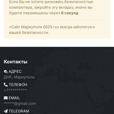
Если Вы не хотите рисковать безопасностью
компьютера, закройте эту вкладку, иначе вы
будете перемещены через
6
секунд
«Сайт Мариуполя 0629.ru» всегда заботится о
вашей безопасности.
Контакты
АДРЕС
ДНР, Мариуполь
ТЕЛЕФОН
+7*********
EMAIL
*****@gmail.com
TELEGRAM