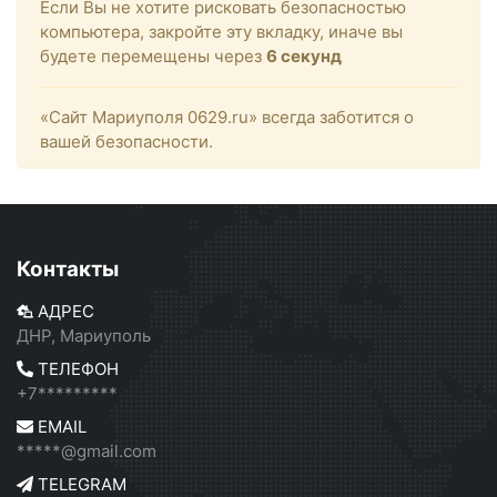
Если Вы не хотите рисковать безопасностью
компьютера, закройте эту вкладку, иначе вы
будете перемещены через
6
секунд
«Сайт Мариуполя 0629.ru» всегда заботится о
вашей безопасности.
Контакты
АДРЕС
ДНР, Мариуполь
ТЕЛЕФОН
+7*********
EMAIL
*****@gmail.com
TELEGRAM