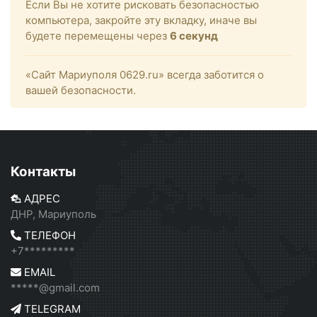
Если Вы не хотите рисковать безопасностью
компьютера, закройте эту вкладку, иначе вы
будете перемещены через
6
секунд
«Сайт Мариуполя 0629.ru» всегда заботится о
вашей безопасности.
Контакты
АДРЕС
ДНР, Мариуполь
ТЕЛЕФОН
+7*********
EMAIL
*****@gmail.com
TELEGRAM