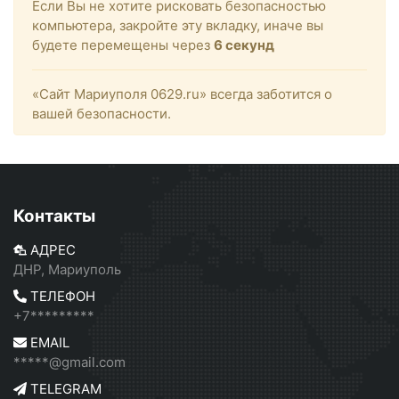
Если Вы не хотите рисковать безопасностью
компьютера, закройте эту вкладку, иначе вы
будете перемещены через
6
секунд
«Сайт Мариуполя 0629.ru» всегда заботится о
вашей безопасности.
Контакты
АДРЕС
ДНР, Мариуполь
ТЕЛЕФОН
+7*********
EMAIL
*****@gmail.com
TELEGRAM