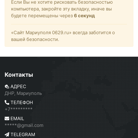
Если Вы не хотите рисковать безопасностью
компьютера, закройте эту вкладку, иначе вы
будете перемещены через
6
секунд
«Сайт Мариуполя 0629.ru» всегда заботится о
вашей безопасности.
Контакты
АДРЕС
ДНР, Мариуполь
ТЕЛЕФОН
+7*********
EMAIL
*****@gmail.com
TELEGRAM