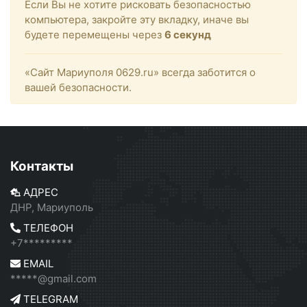
Если Вы не хотите рисковать безопасностью
компьютера, закройте эту вкладку, иначе вы
будете перемещены через
6
секунд
«Сайт Мариуполя 0629.ru» всегда заботится о
вашей безопасности.
Контакты
АДРЕС
ДНР, Мариуполь
ТЕЛЕФОН
+7*********
EMAIL
*****@gmail.com
TELEGRAM