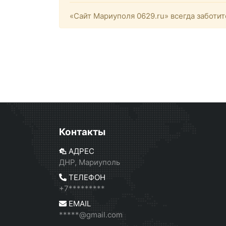
«Сайт Мариуполя 0629.ru» всегда заботит
Контакты
АДРЕС
ДНР, Мариуполь
ТЕЛЕФОН
+7*********
EMAIL
*****@gmail.com