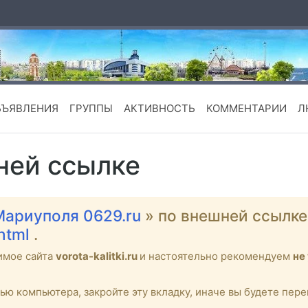
БЪЯВЛЕНИЯ
ГРУППЫ
АКТИВНОСТЬ
КОММЕНТАРИИ
Л
ней ссылке
Мариуполя 0629.ru
» по внешней ссылк
.html
.
имое сайта
vorota-kalitki.ru
и настоятельно рекомендуем
не
тью компьютера, закройте эту вкладку, иначе вы будете пе