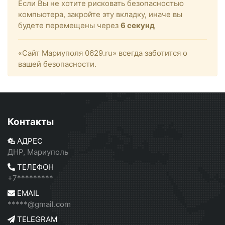
Если Вы не хотите рисковать безопасностью
компьютера, закройте эту вкладку, иначе вы
будете перемещены через
6
секунд
«Сайт Мариуполя 0629.ru» всегда заботится о
вашей безопасности.
Контакты
АДРЕС
ДНР, Мариуполь
ТЕЛЕФОН
+7*********
EMAIL
*****@gmail.com
TELEGRAM