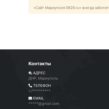
«Сайт Мариуполя 0629.ru» всегда заботит
Контакты
АДРЕС
ДНР, Мариуполь
ТЕЛЕФОН
+7*********
EMAIL
*****@gmail.com