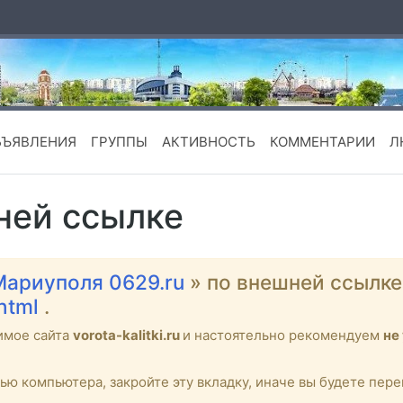
БЪЯВЛЕНИЯ
ГРУППЫ
АКТИВНОСТЬ
КОММЕНТАРИИ
Л
ней ссылке
Мариуполя 0629.ru
» по внешней ссылк
.html
.
имое сайта
vorota-kalitki.ru
и настоятельно рекомендуем
не
тью компьютера, закройте эту вкладку, иначе вы будете пе