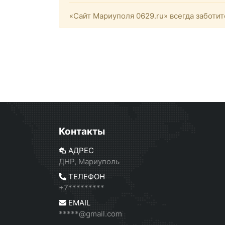
«Сайт Мариуполя 0629.ru» всегда заботит
Контакты
АДРЕС
ДНР, Мариуполь
ТЕЛЕФОН
+7*********
EMAIL
*****@gmail.com