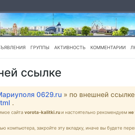
БЪЯВЛЕНИЯ
ГРУППЫ
АКТИВНОСТЬ
КОММЕНТАРИИ
Л
ней ссылке
Мариуполя 0629.ru
» по внешней ссылк
html
.
имое сайта
vorota-kalitki.ru
и настоятельно рекомендуем
не
тью компьютера, закройте эту вкладку, иначе вы будете пе