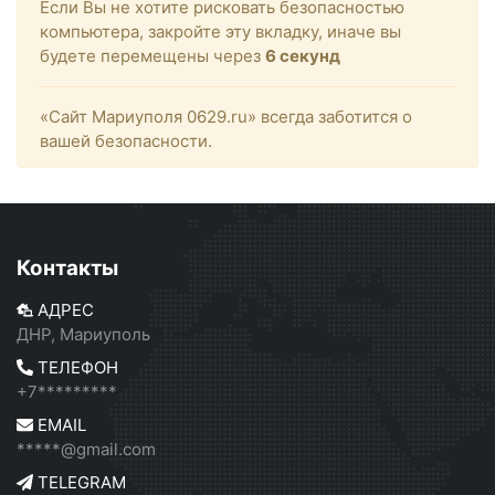
Если Вы не хотите рисковать безопасностью
компьютера, закройте эту вкладку, иначе вы
будете перемещены через
6
секунд
«Сайт Мариуполя 0629.ru» всегда заботится о
вашей безопасности.
Контакты
АДРЕС
ДНР, Мариуполь
ТЕЛЕФОН
+7*********
EMAIL
*****@gmail.com
TELEGRAM