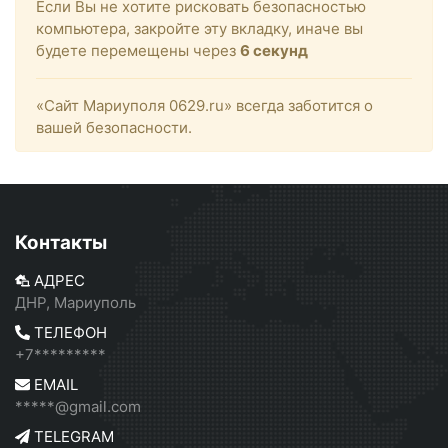
Если Вы не хотите рисковать безопасностью
компьютера, закройте эту вкладку, иначе вы
будете перемещены через
6
секунд
«Сайт Мариуполя 0629.ru» всегда заботится о
вашей безопасности.
Контакты
АДРЕС
ДНР, Мариуполь
ТЕЛЕФОН
+7*********
EMAIL
*****@gmail.com
TELEGRAM