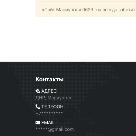
«Сайт Мариуполя 0629.ru» всегда заботит
Контакты
АДРЕС
ДНР, Мариуполь
ТЕЛЕФОН
+7*********
EMAIL
*****@gmail.com