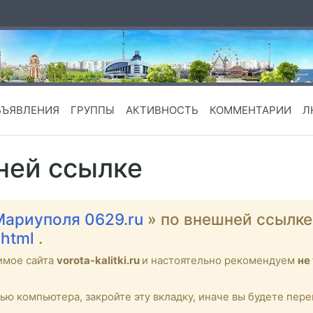
БЪЯВЛЕНИЯ
ГРУППЫ
АКТИВНОСТЬ
КОММЕНТАРИИ
Л
ней ссылке
Мариуполя 0629.ru
» по внешней ссылк
.html
.
имое сайта
vorota-kalitki.ru
и настоятельно рекомендуем
не
тью компьютера, закройте эту вкладку, иначе вы будете пе