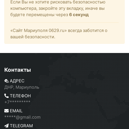
Если Вы не хотите рисковать безопасностью
компьютера, закройте эту вкладку, иначе вы
будете перемещены через
6
секунд
«Сайт Мариуполя 0629.ru» всегда заботится о
вашей безопасности.
Контакты
АДРЕС
ДНР, Мариуполь
ТЕЛЕФОН
+7*********
EMAIL
*****@gmail.com
TELEGRAM