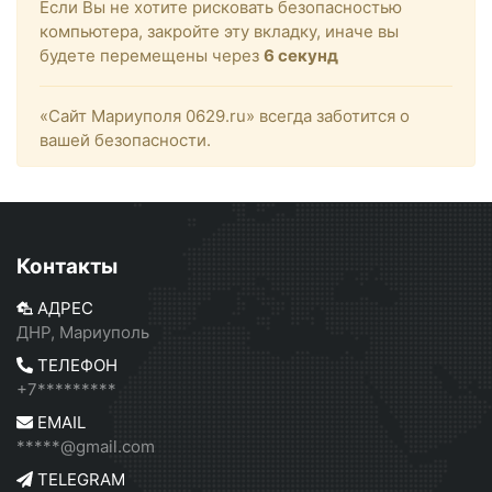
Если Вы не хотите рисковать безопасностью
компьютера, закройте эту вкладку, иначе вы
будете перемещены через
6
секунд
«Сайт Мариуполя 0629.ru» всегда заботится о
вашей безопасности.
Контакты
АДРЕС
ДНР, Мариуполь
ТЕЛЕФОН
+7*********
EMAIL
*****@gmail.com
TELEGRAM