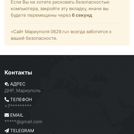
Если Вы не хотите рисковать безопасностью
компьютера, закройте эту вкладку, иначе вы
будете перемещены через
6
секунд
«Сайт Мариуполя 0629.ru» всегда заботится о
вашей безопасности.
Контакты
АДРЕС
ДНР, Мариуполь
ТЕЛЕФОН
+7*********
EMAIL
*****@gmail.com
TELEGRAM