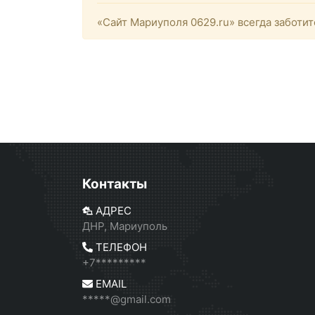
«Сайт Мариуполя 0629.ru» всегда заботит
Контакты
АДРЕС
ДНР, Мариуполь
ТЕЛЕФОН
+7*********
EMAIL
*****@gmail.com