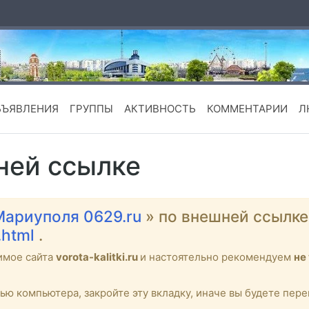
БЪЯВЛЕНИЯ
ГРУППЫ
АКТИВНОСТЬ
КОММЕНТАРИИ
Л
ней ссылке
Мариуполя 0629.ru
» по внешней ссылк
.html
.
имое сайта
vorota-kalitki.ru
и настоятельно рекомендуем
не
тью компьютера, закройте эту вкладку, иначе вы будете пе