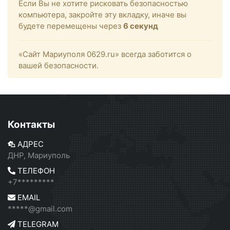
Если Вы не хотите рисковать безопасностью
компьютера, закройте эту вкладку, иначе вы
будете перемещены через
6
секунд
«Сайт Мариуполя 0629.ru» всегда заботится о
вашей безопасности.
Контакты
АДРЕС
ДНР, Мариуполь
ТЕЛЕФОН
+7*********
EMAIL
*****@gmail.com
TELEGRAM