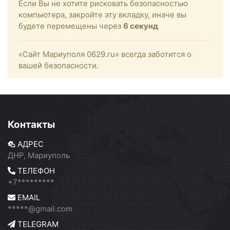
Если Вы не хотите рисковать безопасностью
компьютера, закройте эту вкладку, иначе вы
будете перемещены через
6
секунд
«Сайт Мариуполя 0629.ru» всегда заботится о
вашей безопасности.
Контакты
АДРЕС
ДНР, Мариуполь
ТЕЛЕФОН
+7*********
EMAIL
*****@gmail.com
TELEGRAM