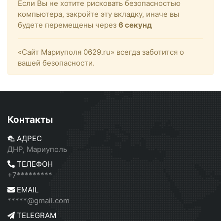
Если Вы не хотите рисковать безопасностью
компьютера, закройте эту вкладку, иначе вы
будете перемещены через
6
секунд
«Сайт Мариуполя 0629.ru» всегда заботится о
вашей безопасности.
Контакты
АДРЕС
ДНР, Мариуполь
ТЕЛЕФОН
+7*********
EMAIL
*****@gmail.com
TELEGRAM