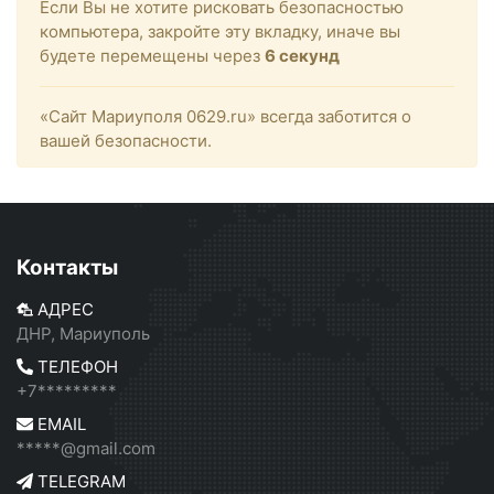
Если Вы не хотите рисковать безопасностью
компьютера, закройте эту вкладку, иначе вы
будете перемещены через
6
секунд
«Сайт Мариуполя 0629.ru» всегда заботится о
вашей безопасности.
Контакты
АДРЕС
ДНР, Мариуполь
ТЕЛЕФОН
+7*********
EMAIL
*****@gmail.com
TELEGRAM