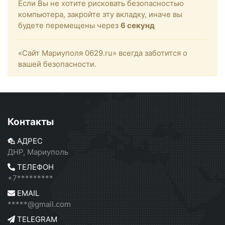
Если Вы не хотите рисковать безопасностью
компьютера, закройте эту вкладку, иначе вы
будете перемещены через
6
секунд
«Сайт Мариуполя 0629.ru» всегда заботится о
вашей безопасности.
Контакты
АДРЕС
ДНР, Мариуполь
ТЕЛЕФОН
+7*********
EMAIL
*****@gmail.com
TELEGRAM