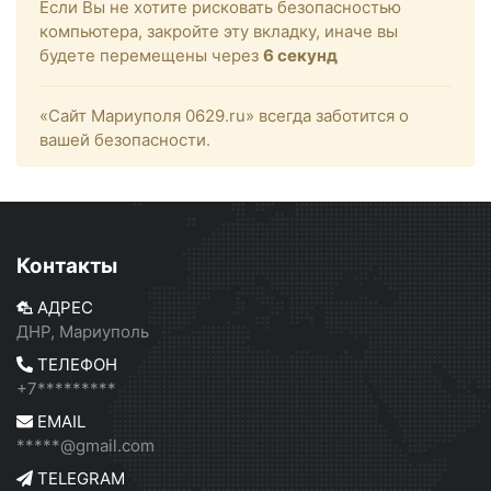
Если Вы не хотите рисковать безопасностью
компьютера, закройте эту вкладку, иначе вы
будете перемещены через
6
секунд
«Сайт Мариуполя 0629.ru» всегда заботится о
вашей безопасности.
Контакты
АДРЕС
ДНР, Мариуполь
ТЕЛЕФОН
+7*********
EMAIL
*****@gmail.com
TELEGRAM