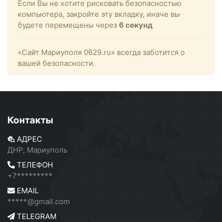
Если Вы не хотите рисковать безопасностью
компьютера, закройте эту вкладку, иначе вы
будете перемещены через
6
секунд
«Сайт Мариуполя 0629.ru» всегда заботится о
вашей безопасности.
Контакты
АДРЕС
ДНР, Мариуполь
ТЕЛЕФОН
+7*********
EMAIL
*****@gmail.com
TELEGRAM