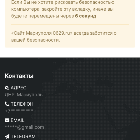
Если Вы не хотите рисковать безопасностью
компьютера, закройте эту вкладку, иначе вы
будете перемещены через
6
секунд
«Сайт Мариуполя 0629.ru» всегда заботится о
вашей безопасности.
Контакты
АДРЕС
ДНР, Мариуполь
ТЕЛЕФОН
+7*********
EMAIL
*****@gmail.com
TELEGRAM