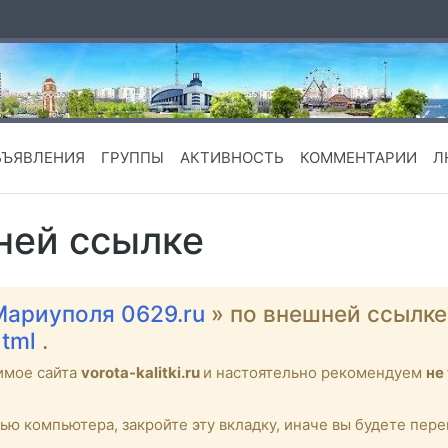
БЪЯВЛЕНИЯ
ГРУППЫ
АКТИВНОСТЬ
КОММЕНТАРИИ
Л
ней ссылке
Мариуполя 0629.ru
» по внешней ссылк
html
.
имое сайта
vorota-kalitki.ru
и настоятельно рекомендуем
не
тью компьютера, закройте эту вкладку, иначе вы будете пе