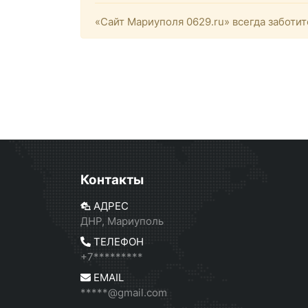
«Сайт Мариуполя 0629.ru» всегда заботит
Контакты
АДРЕС
ДНР, Мариуполь
ТЕЛЕФОН
+7*********
EMAIL
*****@gmail.com