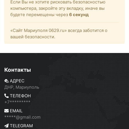
Если Вы не хотите рисковать безопасностью
компьютера, закройте эту вкладку, иначе вы
будете перемещены через
6
секунд
«Сайт Мариуполя 0629.ru» всегда заботится о
вашей безопасности.
Контакты
АДРЕС
ДНР, Мариуполь
ТЕЛЕФОН
+7*********
EMAIL
*****@gmail.com
TELEGRAM