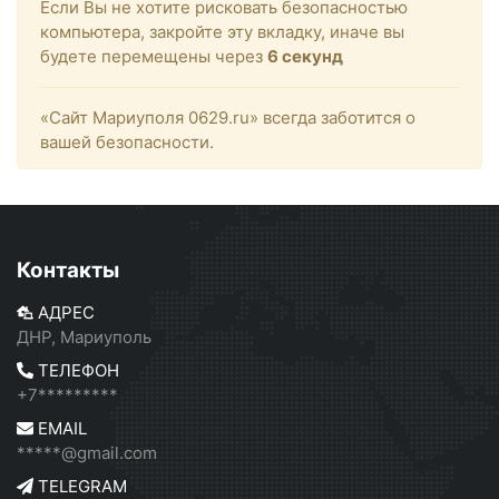
Если Вы не хотите рисковать безопасностью
компьютера, закройте эту вкладку, иначе вы
будете перемещены через
6
секунд
«Сайт Мариуполя 0629.ru» всегда заботится о
вашей безопасности.
Контакты
АДРЕС
ДНР, Мариуполь
ТЕЛЕФОН
+7*********
EMAIL
*****@gmail.com
TELEGRAM