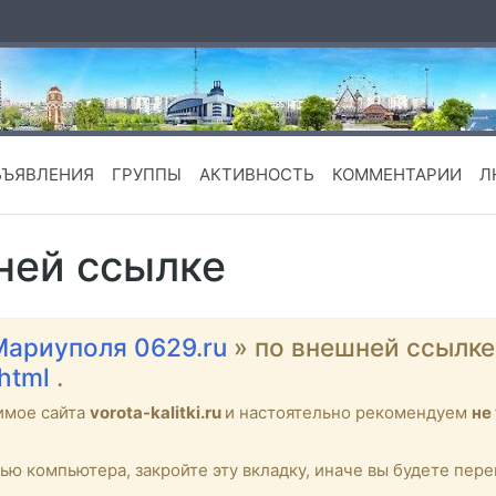
БЪЯВЛЕНИЯ
ГРУППЫ
АКТИВНОСТЬ
КОММЕНТАРИИ
Л
ней ссылке
Мариуполя 0629.ru
» по внешней ссылк
.html
.
имое сайта
vorota-kalitki.ru
и настоятельно рекомендуем
не
тью компьютера, закройте эту вкладку, иначе вы будете пе