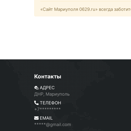
«Сайт Мариуполя 0629.ru» всегда заботит
Контакты
АДРЕС
ДНР, Мариуполь
ТЕЛЕФОН
+7*********
EMAIL
*****@gmail.com