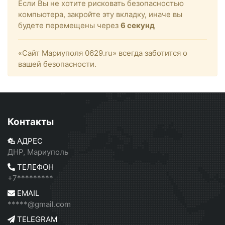
Если Вы не хотите рисковать безопасностью
компьютера, закройте эту вкладку, иначе вы
будете перемещены через
6
секунд
«Сайт Мариуполя 0629.ru» всегда заботится о
вашей безопасности.
Контакты
АДРЕС
ДНР, Мариуполь
ТЕЛЕФОН
+7*********
EMAIL
*****@gmail.com
TELEGRAM