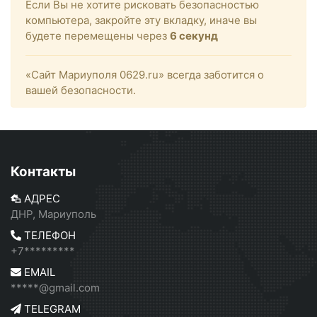
Если Вы не хотите рисковать безопасностью
компьютера, закройте эту вкладку, иначе вы
будете перемещены через
6
секунд
«Сайт Мариуполя 0629.ru» всегда заботится о
вашей безопасности.
Контакты
АДРЕС
ДНР, Мариуполь
ТЕЛЕФОН
+7*********
EMAIL
*****@gmail.com
TELEGRAM