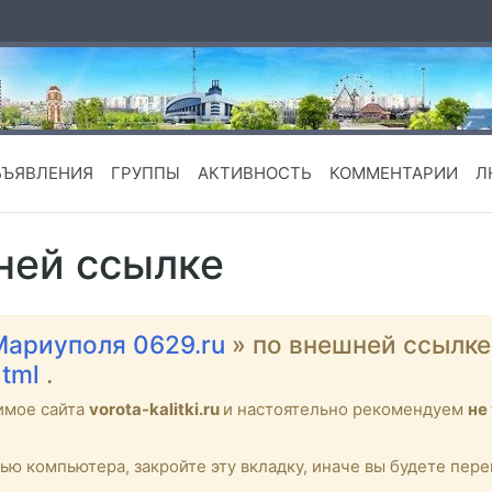
БЪЯВЛЕНИЯ
ГРУППЫ
АКТИВНОСТЬ
КОММЕНТАРИИ
Л
ней ссылке
Мариуполя 0629.ru
» по внешней ссылк
html
.
имое сайта
vorota-kalitki.ru
и настоятельно рекомендуем
не
тью компьютера, закройте эту вкладку, иначе вы будете пе