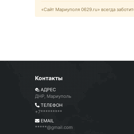
«Сайт Мариуполя 0629.ru» всегда заботит
Контакты
АДРЕС
ДНР, Мариуполь
ТЕЛЕФОН
+7*********
EMAIL
*****@gmail.com