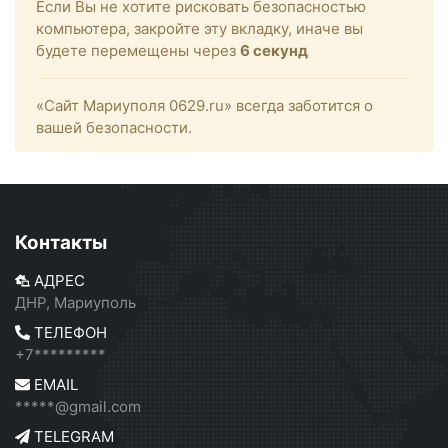
Если Вы не хотите рисковать безопасностью
компьютера, закройте эту вкладку, иначе вы
будете перемещены через
6
секунд
«Сайт Мариуполя 0629.ru» всегда заботится о
вашей безопасности.
Контакты
АДРЕС
ДНР, Мариуполь
ТЕЛЕФОН
+7*********
EMAIL
*****@gmail.com
TELEGRAM