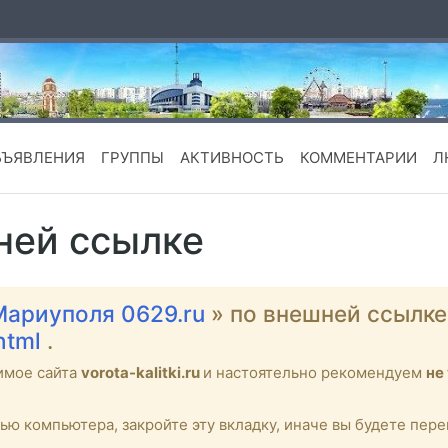
БЪЯВЛЕНИЯ
ГРУППЫ
АКТИВНОСТЬ
КОММЕНТАРИИ
Л
ней ссылке
Мариуполя 0629.ru
» по внешней ссылк
.html
.
имое сайта
vorota-kalitki.ru
и настоятельно рекомендуем
не
тью компьютера, закройте эту вкладку, иначе вы будете пе