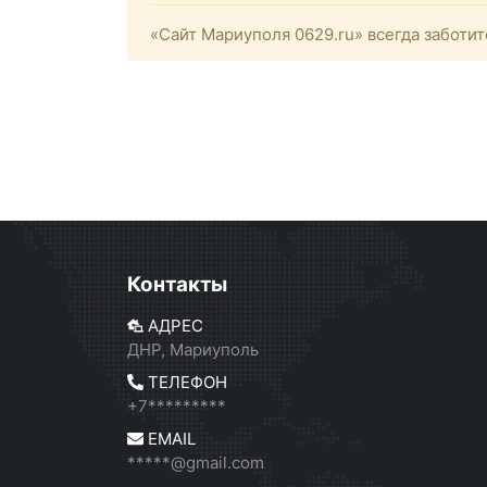
«Сайт Мариуполя 0629.ru» всегда заботит
Контакты
АДРЕС
ДНР, Мариуполь
ТЕЛЕФОН
+7*********
EMAIL
*****@gmail.com