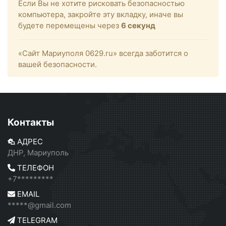
Если Вы не хотите рисковать безопасностью
компьютера, закройте эту вкладку, иначе вы
будете перемещены через
6
секунд
«Сайт Мариуполя 0629.ru» всегда заботится о
вашей безопасности.
Контакты
АДРЕС
ДНР, Мариуполь
ТЕЛЕФОН
+7*********
EMAIL
*****@gmail.com
TELEGRAM