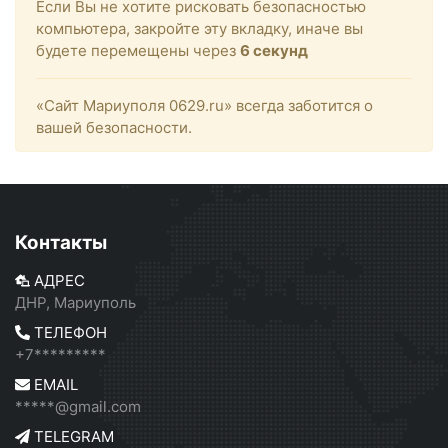
Если Вы не хотите рисковать безопасностью
компьютера, закройте эту вкладку, иначе вы
будете перемещены через
6
секунд
«Сайт Мариуполя 0629.ru» всегда заботится о
вашей безопасности.
Контакты
АДРЕС
ДНР, Мариуполь
ТЕЛЕФОН
+7*********
EMAIL
*****@gmail.com
TELEGRAM