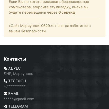
Если Вы не хотите рисковать безопасностью
компьютера, закройте эту вкладку, иначе вы
будете перемещены через
6
секунд
«Сайт Мариуполя 0629.ru» всегда заботится о
вашей безопасности.
Контакты
АДРЕС
ДНР, Мариуполь
ТЕЛЕФОН
+7*********
EMAIL
*****@gmail.com
TELEGRAM