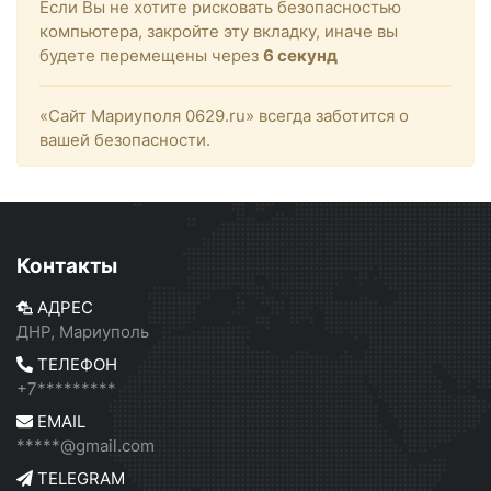
Если Вы не хотите рисковать безопасностью
компьютера, закройте эту вкладку, иначе вы
будете перемещены через
6
секунд
«Сайт Мариуполя 0629.ru» всегда заботится о
вашей безопасности.
Контакты
АДРЕС
ДНР, Мариуполь
ТЕЛЕФОН
+7*********
EMAIL
*****@gmail.com
TELEGRAM