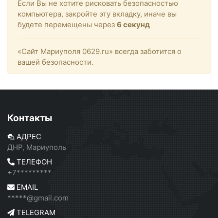
Если Вы не хотите рисковать безопасностью
компьютера, закройте эту вкладку, иначе вы
будете перемещены через
6
секунд
«Сайт Мариуполя 0629.ru» всегда заботится о
вашей безопасности.
Контакты
АДРЕС
ДНР, Мариуполь
ТЕЛЕФОН
+7*********
EMAIL
*****@gmail.com
TELEGRAM